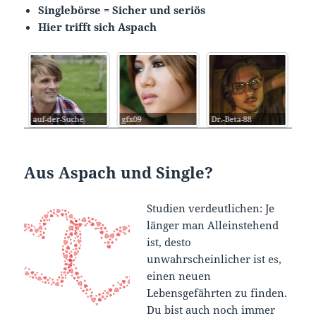
Singlebörse = Sicher und seriös
Hier trifft sich Aspach
auf-der-Suche
gfx09
Dr.-Beta-88
Cup
Aus Aspach und Single?
Studien verdeutlichen: Je
länger man Alleinstehend
ist, desto
unwahrscheinlicher ist es,
einen neuen
Lebensgefährten zu finden.
Du bist auch noch immer