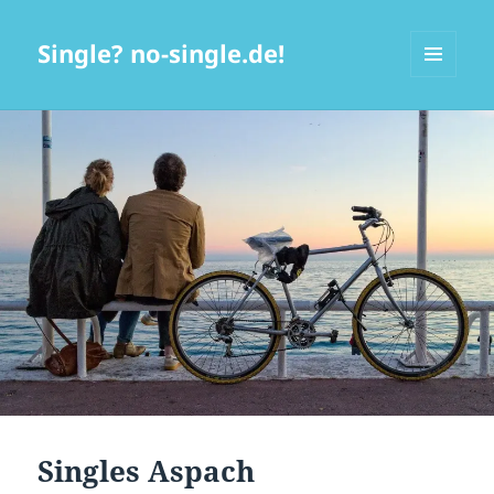
Single? no-single.de!
MENÜ
UND
WIDGETS
Singles Aspach