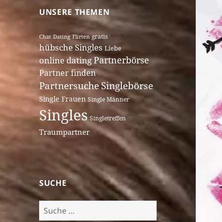
UNSERE THEMEN
gratis
Dating
Chat
Flirten
hübsche Singles
Liebe
Partnerbörse
online dating
Partner finden
Singlebörse
Partnersuche
Single Frauen
Single Männer
Singles
Singletreffen
Traumpartner
SUCHE
Suche
nach: