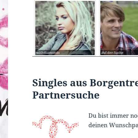
auf-der-Suche
gfx09
Singles aus Borgentr
Partnersuche
Du bist immer noc
deinen Wunschpar