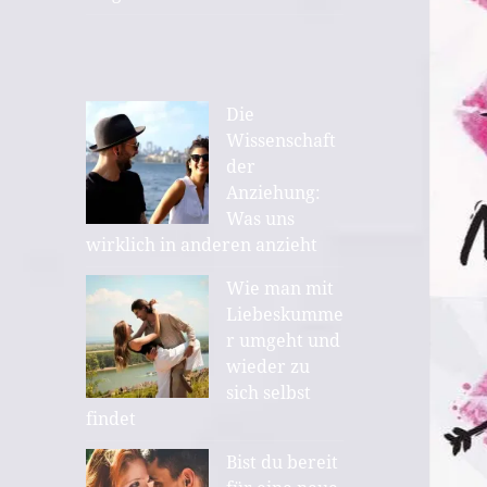
Die
Wissenschaft
der
Anziehung:
Was uns
wirklich in anderen anzieht
Wie man mit
Liebeskumme
r umgeht und
wieder zu
sich selbst
findet
Bist du bereit