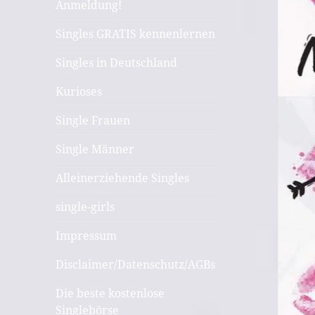
Anmeldung!
Singles GRATIS kennenlernen
Singles in Deutschland
Kurioses
Single Frauen
Single Männer
Alleinerziehende Singles
single-girls
Impressum
Disclaimer/Datenschutz/AGBs
Die beste kostenlose
Singlebörse