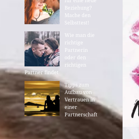
für eine neue
Beziehung?
Mache den
Selbsttest!
Wie man die
richtige
Partnerin
XourCe
withdiamonds
oder den
richtigen
Partner findet
Tipps zum
Aufbau von
Vertrauen in
einer
Partnerschaft