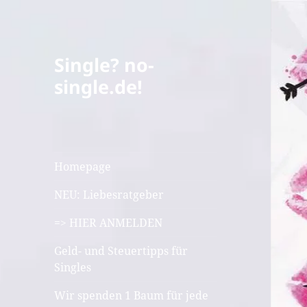
Single? no-
single.de!
Homepage
NEU: Liebesratgeber
=> HIER ANMELDEN
Geld- und Steuertipps für
Singles
Wir spenden 1 Baum für jede