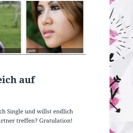
Dr.-Beta-88
Cupcake
eich auf
h Single und willst endlich
tner treffen? Gratulation!