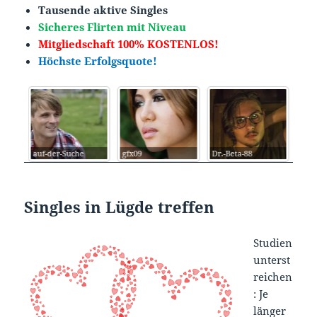
Tausende aktive Singles
Sicheres Flirten mit Niveau
Mitgliedschaft 100% KOSTENLOS!
Höchste Erfolgsquote!
auf-der-Suche
gfx09
Dr.-Beta-88
Cup
Singles in Lügde treffen
Studien
unterst
reichen
: Je
länger