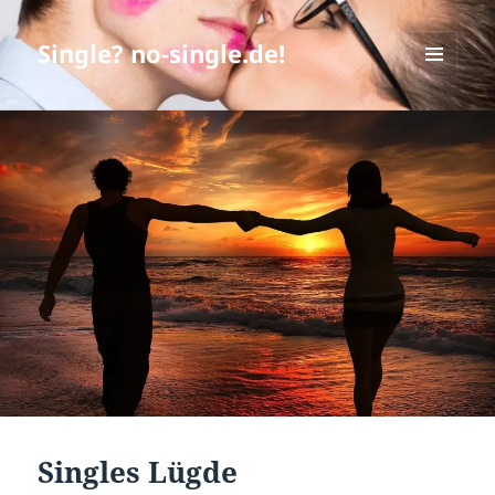
Single? no-single.de!
MENÜ
UND
WIDGETS
Singles Lügde