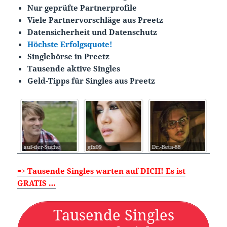
Nur geprüfte Partnerprofile
Viele Partnervorschläge aus Preetz
Datensicherheit und Datenschutz
Höchste Erfolgsquote!
Singlebörse in Preetz
Tausende aktive Singles
Geld-Tipps für Singles aus Preetz
auf-der-Suche
gfx09
Dr.-Beta-88
Cup
=> Tausende Singles warten auf DICH! Es ist
GRATIS …
Tausende Singles