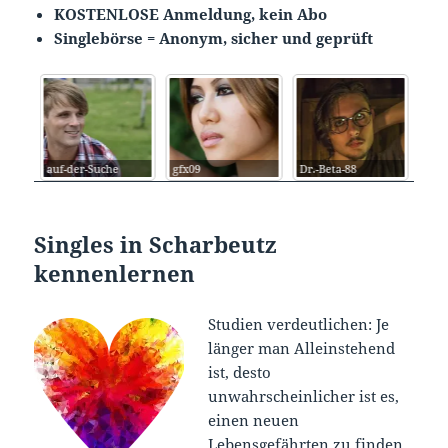
KOSTENLOSE Anmeldung, kein Abo
Singlebörse = Anonym, sicher und geprüft
auf-der-Suche
gfx09
Dr.-Beta-88
Cup
Singles in Scharbeutz
kennenlernen
Studien verdeutlichen: Je
länger man Alleinstehend
ist, desto
unwahrscheinlicher ist es,
einen neuen
Lebensgefährten zu finden.