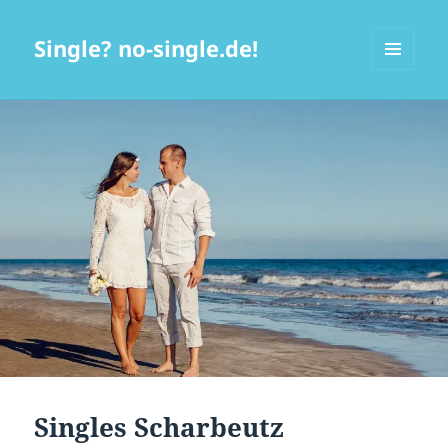
Single? no-single.de!
MENÜ
UND
WIDGETS
Singles Scharbeutz