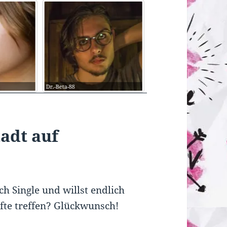
Cupcake
träumer1
tadt auf
h Single und willst endlich
fte treffen? Glückwunsch!