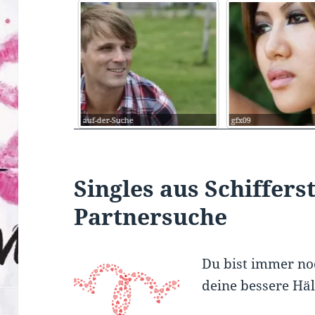
gfx09
Dr.-Beta-88
Singles aus Schiffers
Partnersuche
Du bist immer noc
deine bessere Häl