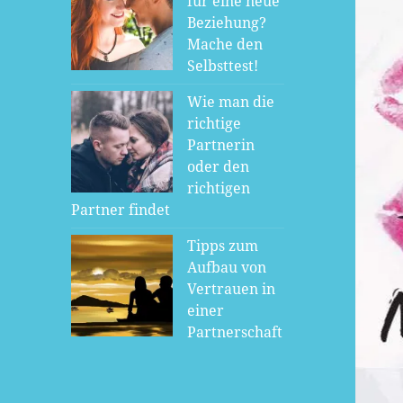
für eine neue
Beziehung?
Mache den
Selbsttest!
Wie man die
richtige
Partnerin
withdiamonds
auf-der-Suche
oder den
richtigen
Partner findet
Tipps zum
Aufbau von
Vertrauen in
einer
Partnerschaft